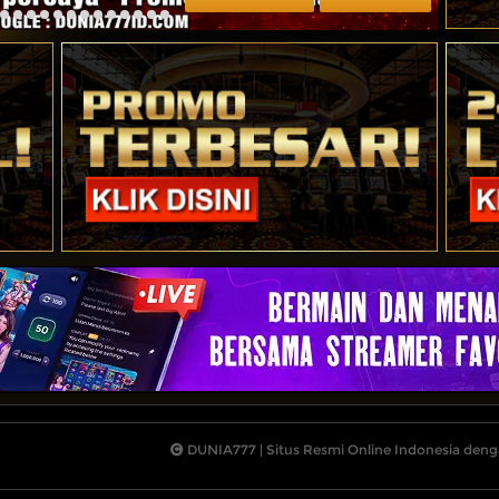
DUNIA777 | Situs Resmi Online Indonesia denga